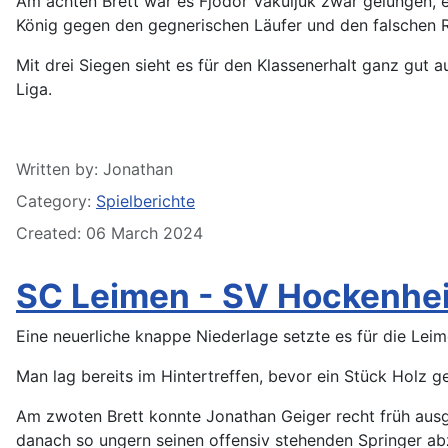
Am achten Brett war es Fjodor Vakuljuk zwar gelungen, e
König gegen den gegnerischen Läufer und den falschen Ra
Mit drei Siegen sieht es für den Klassenerhalt ganz gut a
Liga.
Details
Written by:
Jonathan
Category:
Spielberichte
Created: 06 March 2024
SC Leimen - SV Hockenhei
Eine neuerliche knappe Niederlage setzte es für die Lei
Man lag bereits im Hintertreffen, bevor ein Stück Holz g
Am zwoten Brett konnte Jonathan Geiger recht früh ausg
danach so ungern seinen offensiv stehenden Springer abzie