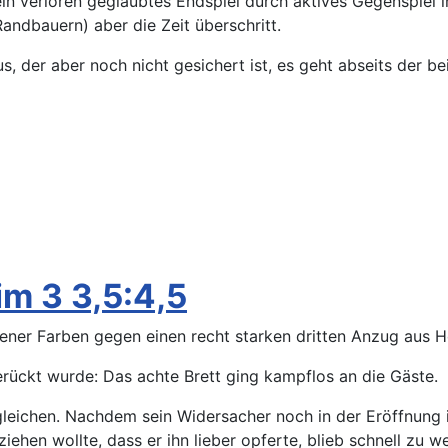
in verloren geglaubtes Endspiel durch aktives Gegenspiel 
ndbauern) aber die Zeit überschritt.
us, der aber noch nicht gesichert ist, es geht abseits der 
m 3 3,5:4,5
mener Farben gegen einen recht starken dritten Anzug aus 
erückt wurde: Das achte Brett ging kampflos an die Gäste.
leichen. Nachdem sein Widersacher noch in der Eröffnung i
hen wollte, dass er ihn lieber opferte, blieb schnell zu we