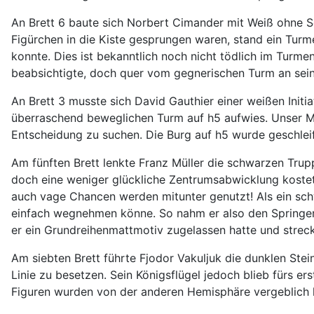
An Brett 6 baute sich Norbert Cimander mit Weiß ohne S
Figürchen in die Kiste gesprungen waren, stand ein Tur
konnte. Dies ist bekanntlich noch nicht tödlich im Turm
beabsichtigte, doch quer vom gegnerischen Turm an sein
An Brett 3 musste sich David Gauthier einer weißen Initia
überraschend beweglichen Turm auf h5 aufwies. Unser Ma
Entscheidung zu suchen. Die Burg auf h5 wurde geschleif
Am fünften Brett lenkte Franz Müller die schwarzen Trupp
doch eine weniger glückliche Zentrumsabwicklung kost
auch vage Chancen werden mitunter genutzt! Als ein sch
einfach wegnehmen könne. So nahm er also den Springer
er ein Grundreihenmattmotiv zugelassen hatte und streck
Am siebten Brett führte Fjodor Vakuljuk die dunklen Ste
Linie zu besetzen. Sein Königsflügel jedoch blieb fürs 
Figuren wurden von der anderen Hemisphäre vergeblich 