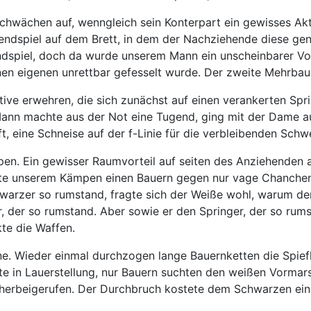
chwächen auf, wenngleich sein Konterpart ein gewisses Ak
mendspiel auf dem Brett, in dem der Nachziehende diese g
endspiel, doch da wurde unserem Mann ein unscheinbarer Vo
en eigenen unrettbar gefesselt wurde. Der zweite Mehrbaue
tive erwehren, die sich zunächst auf einen verankerten Spri
nn machte aus der Not eine Tugend, ging mit der Dame auf
t, eine Schneise auf der f-Linie für die verbleibenden Sch
en. Ein gewisser Raumvorteil auf seiten des Anziehenden am
ete unserem Kämpen einen Bauern gegen nur vage Chanchen
warzer so rumstand, fragte sich der Weiße wohl, warum de
, der so rumstand. Aber sowie er den Springer, der so ru
te die Waffen.
ine. Wieder einmal durchzogen lange Bauernketten die Spiefl
erste in Lauerstellung, nur Bauern suchten den weißen Vorm
herbeigerufen. Der Durchbruch kostete dem Schwarzen eine