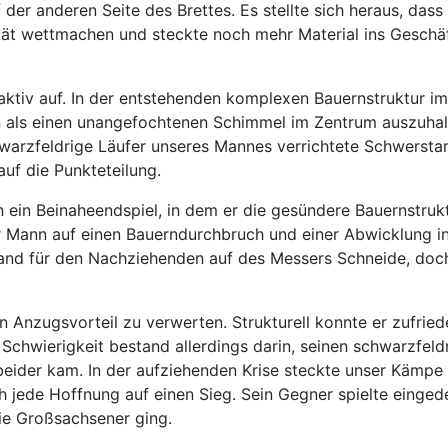
 der anderen Seite des Brettes. Es stellte sich heraus, da
ät wettmachen und steckte noch mehr Material ins Geschäft.
aktiv auf. In der entstehenden komplexen Bauernstruktur i
ben als einen unangefochtenen Schimmel im Zentrum auszuhal
arzfeldrige Läufer unseres Mannes verrichtete Schwerstarbe
auf die Punkteteilung.
 ein Beinaheendspiel, in dem er die gesündere Bauernstrukt
r Mann auf einen Bauerndurchbruch und einer Abwicklung in
nd für den Nachziehenden auf des Messers Schneide, doch 
n Anzugsvorteil zu verwerten. Strukturell konnte er zufried
Schwierigkeit bestand allerdings darin, seinen schwarzfeldr
 beider kam. In der aufziehenden Krise steckte unser Kämpe
ch jede Hoffnung auf einen Sieg. Sein Gegner spielte eing
ie Großsachsener ging.