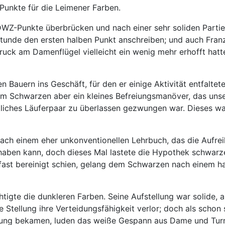
Punkte für die Leimener Farben.
-Punkte überbrücken und nach einer sehr soliden Partie, in
Stunde den ersten halben Punkt anschreiben; und auch Franz
uck am Damenflügel vielleicht ein wenig mehr erhofft hatte.
en Bauern ins Geschäft, für den er einige Aktivität entfal
dem Schwarzen aber ein kleines Befreiungsmanöver, das u
iches Läuferpaar zu überlassen gezwungen war. Dieses war
 nach einem eher unkonventionellen Lehrbuch, das die Aufre
haben kann, doch dieses Mal lastete die Hypothek schwarzer
 fast bereinigt schien, gelang dem Schwarzen nach einem ha
tigte die dunkleren Farben. Seine Aufstellung war solide, 
 Stellung ihre Verteidungsfähigkeit verlor; doch als schon
tung bekamen, luden das weiße Gespann aus Dame und Tur