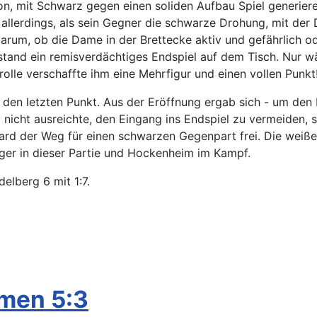
ion, mit Schwarz gegen einen soliden Aufbau Spiel generie
llerdings, als sein Gegner die schwarze Drohung, mit der 
darum, ob die Dame in der Brettecke aktiv und gefährlich o
h stand ein remisverdächtiges Endspiel auf dem Tisch. Nur wä
rolle verschaffte ihm eine Mehrfigur und einen vollen Punkt
den letzten Punkt. Aus der Eröffnung ergab sich - um den P
t nicht ausreichte, den Eingang ins Endspiel zu vermeiden, 
ward der Weg für einen schwarzen Gegenpart frei. Die weiße
eger in dieser Partie und Hockenheim im Kampf.
elberg 6 mit 1:7.
men 5:3