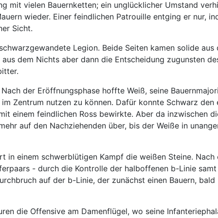
 mit vielen Bauernketten; ein unglücklicher Umstand verhin
ern wieder. Einer feindlichen Patrouille entging er nur, i
er Sicht.
hwarzgewandete Legion. Beide Seiten kamen solide aus der
Wie aus dem Nichts aber dann die Entscheidung zugunsten 
itter.
. Nach der Eröffnungsphase hoffte Weiß, seine Bauernmajor
h im Zentrum nutzen zu können. Dafür konnte Schwarz den 
 mit einem feindlichen Ross bewirkte. Aber da inzwischen d
er mehr auf den Nachziehenden über, bis der Weiße in unang
ührt in einem schwerblütigen Kampf die weißen Steine. Nach
rpaars - durch die Kontrolle der halboffenen b-Linie samt
rchbruch auf der b-Linie, der zunächst einen Bauern, bald 
uren die Offensive am Damenflügel, wo seine Infanteriephal