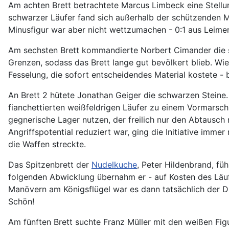
Am achten Brett betrachtete Marcus Limbeck eine Stellung
schwarzer Läufer fand sich außerhalb der schützenden Mau
Minusfigur war aber nicht wettzumachen - 0:1 aus Leimen
Am sechsten Brett kommandierte Norbert Cimander die sc
Grenzen, sodass das Brett lange gut bevölkert blieb. 
Fesselung, die sofort entscheidendes Material kostete - b
An Brett 2 hütete Jonathan Geiger die schwarzen Steine
fianchettierten weißfeldrigen Läufer zu einem Vormarsc
gegnerische Lager nutzen, der freilich nur den Abtausch
Angriffspotential reduziert war, ging die Initiative imm
die Waffen streckte.
Das Spitzenbrett der
Nudelkuche
, Peter Hildenbrand, f
folgenden Abwicklung übernahm er - auf Kosten des Läufe
Manövern am Königsflügel war es dann tatsächlich der Du
Schön!
Am fünften Brett suchte Franz Müller mit den weißen Fig