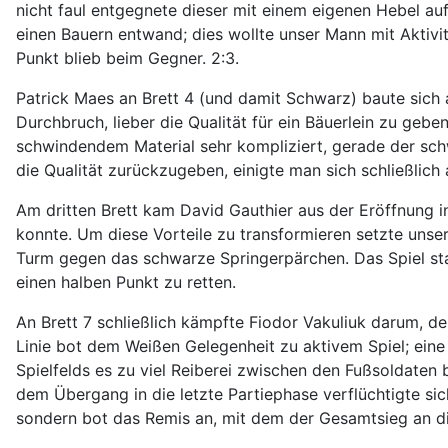
nicht faul entgegnete dieser mit einem eigenen Hebel auf
einen Bauern entwand; dies wollte unser Mann mit Aktivit
Punkt blieb beim Gegner. 2:3.
Patrick Maes an Brett 4 (und damit Schwarz) baute sich 
Durchbruch, lieber die Qualität für ein Bäuerlein zu ge
schwindendem Material sehr kompliziert, gerade der schw
die Qualität zurückzugeben, einigte man sich schließlich 
Am dritten Brett kam David Gauthier aus der Eröffnung in
konnte. Um diese Vorteile zu transformieren setzte unse
Turm gegen das schwarze Springerpärchen. Das Spiel sta
einen halben Punkt zu retten.
An Brett 7 schließlich kämpfte Fiodor Vakuliuk darum, de
Linie bot dem Weißen Gelegenheit zu aktivem Spiel; eine 
Spielfelds es zu viel Reiberei zwischen den Fußsoldaten
dem Übergang in die letzte Partiephase verflüchtigte si
sondern bot das Remis an, mit dem der Gesamtsieg an d