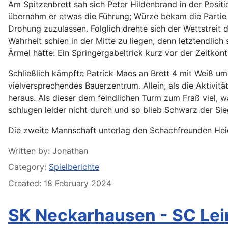
Am Spitzenbrett sah sich Peter Hildenbrand in der Posit
übernahm er etwas die Führung; Würze bekam die Partie a
Drohung zuzulassen. Folglich drehte sich der Wettstreit 
Wahrheit schien in der Mitte zu liegen, denn letztendlic
Ärmel hätte: Ein Springergabeltrick kurz vor der Zeitkont
Schließlich kämpfte Patrick Maes an Brett 4 mit Weiß um 
vielversprechendes Bauerzentrum. Allein, als die Aktivitä
heraus. Als dieser dem feindlichen Turm zum Fraß viel, 
schlugen leider nicht durch und so blieb Schwarz der Si
Die zweite Mannschaft unterlag den Schachfreunden Heid
Details
Written by:
Jonathan
Category:
Spielberichte
Created: 18 February 2024
SK Neckarhausen - SC Lei