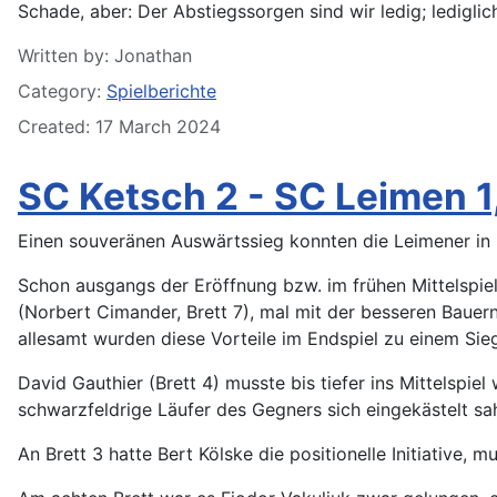
Schade, aber: Der Abstiegssorgen sind wir ledig; ledigl
Details
Written by:
Jonathan
Category:
Spielberichte
Created: 17 March 2024
SC Ketsch 2 - SC Leimen 1
Einen souveränen Auswärtssieg konnten die Leimener in Ke
Schon ausgangs der Eröffnung bzw. im frühen Mittelspiel 
(Norbert Cimander, Brett 7), mal mit der besseren Bauern
allesamt wurden diese Vorteile im Endspiel zu einem Sieg
David Gauthier (Brett 4) musste bis tiefer ins Mittelspie
schwarzfeldrige Läufer des Gegners sich eingekästelt s
An Brett 3 hatte Bert Kölske die positionelle Initiative