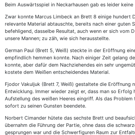
Beim Auswärtsspiel in Neckarhausen gab es leider keine 
Zwar konnte Marcus Limbeck an Brett 8 einige hundert DWZ
relevante Material abtauschte, bereits nach einer guten 
befehligend, dasselbe Resultat, auch wenn er sich vom Dr
unsere Mannen; zu zäh, wie sich herausstellte.
German Paul (Brett 5, Weiß) steckte in der Eröffnung ein
empfindlich hemmen konnte. Nach einiger Zeit gelang 
konnte, aber dafür dem Nachziehendes ein sehr ungemütl
kostete dem Weißen entscheidendes Material.
Fjodor Vakuljuk (Brett 7, Weiß) gestaltete die Eröffnung
Entwicklung. Immer wieder zeigt er, dass man so Erfolg 
Aufstellung des weißen Heeres eingriff. Als das Problem
sofort zu seinen Gunsten beendete.
Norbert Cimander hütete das sechste Brett und beaufsich
übernahm die Führung der Partie, ohne dass die schwarze
gesprungen war und die Schwerfiguren Raum zur Entfal